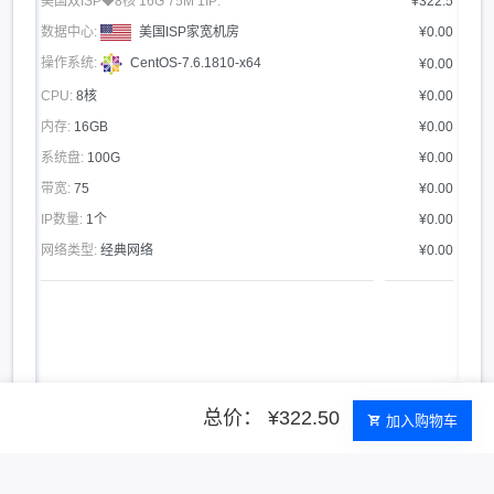
美国双ISP◆8核 16G 75M 1IP:
¥322.5
数据中心:
美国ISP家宽机房
¥0.00
操作系统:
CentOS-7.6.1810-x64
¥0.00
CPU:
8核
¥0.00
内存:
16GB
¥0.00
系统盘:
100G
¥0.00
带宽:
75
¥0.00
IP数量:
1个
¥0.00
网络类型:
经典网络
¥0.00
总价： ¥322.50
加入购物车