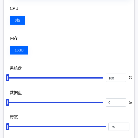
CPU
8核
内存
16GB
系统盘
G
数据盘
G
带宽