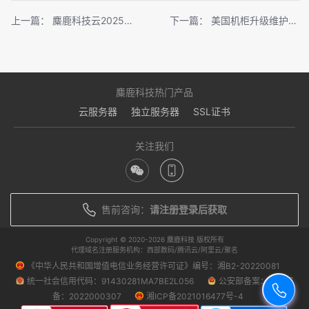
上一篇：
麋鹿科技云2025年春节假期服务通知
下一篇：
美国机柜升级维护迁移通知
麋鹿科技热门产品
云服务器
独立服务器
SSL证书
关注我们
售前咨询：
请注册登录后获取
Copyright © 2020-
2026 麋鹿科技 版权所有
代理域名注册服务机构：西部数码/腾讯云/阿里云/聚名
《中华人民共和国增值电信业务经营许可证》编号：湘B2-20220081
统一社会信用代码：91430281MA7BE2L056
公安部备案：湘公安
备：2022000307
湘ICP备2021016477号-4